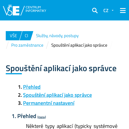
CZ
Hledat
VŠE
CI
Služby, návody, postupy
Pro zaměstnance
Spouštění aplikací jako správce
Spouštění aplikací jako správce
Přehled
Spouštění aplikací jako správce
Permanentní nastavení
1. Přehled
[menu]
Některé typy aplikací (typicky systémové