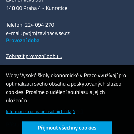
148 00 Praha 4 - Kunratice
Telefon: 224 094 270
e-mail: pvtjm(zavinac)vse.cz
Provozní doba
Zobrazit provozní dobu...
Weby Vysoké školy ekonomické v Praze využívají pro
optimalizaci svého obsahu a poskytovaných služeb
Webmaster
cookies. Prosíme o udělení souhlasu s jejich
Admin
uložením.
Cookies a ochrana osobních údajů
Informace o ochraně osobních údajů
Přístupnost webu
Přijmout všechny cookies