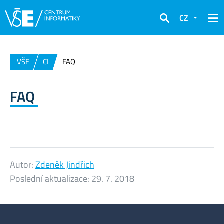
CZ
Hledat
VŠE
CI
FAQ
FAQ
Autor:
Zdeněk Jindřich
Poslední aktualizace:
29. 7. 2018