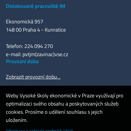
Dislokované pracoviště JM
Ekonomická 957
148 00 Praha 4 - Kunratice
Telefon: 224 094 270
e-mail: pvtjm(zavinac)vse.cz
Provozní doba
Zobrazit provozní dobu...
Weby Vysoké školy ekonomické v Praze využívají pro
optimalizaci svého obsahu a poskytovaných služeb
Webmaster
cookies. Prosíme o udělení souhlasu s jejich
Admin
uložením.
Cookies a ochrana osobních údajů
Informace o ochraně osobních údajů