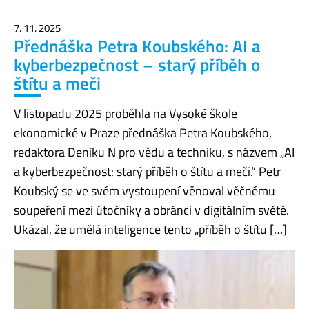
7. 11. 2025
Přednáška Petra Koubského: AI a
kyberbezpečnost – starý příběh o
štítu a meči
V listopadu 2025 proběhla na Vysoké škole
ekonomické v Praze přednáška Petra Koubského,
redaktora Deníku N pro vědu a techniku, s názvem „AI
a kyberbezpečnost: starý příběh o štítu a meči.“ Petr
Koubský se ve svém vystoupení věnoval věčnému
soupeření mezi útočníky a obránci v digitálním světě.
Ukázal, že umělá inteligence tento „příběh o štítu […]