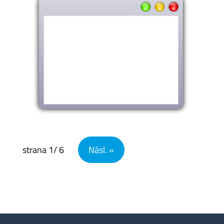
Navigace pro příspěvky
strana
1
/ 6
Násl. »