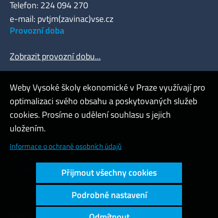
Telefon: 224 094 270
e-mail: pvtjm(zavinac)vse.cz
Provozní doba
Zobrazit provozní dobu...
Weby Vysoké školy ekonomické v Praze využívají pro
optimalizaci svého obsahu a poskytovaných služeb
Webmaster
cookies. Prosíme o udělení souhlasu s jejich
Admin
uložením.
Cookies a ochrana osobních údajů
Informace o ochraně osobních údajů
Přístupnost webu
Přijmout všechny cookies
Vysoký kontrast
Podrobné nastavení
Copyright © 2000 - 2026 Vysoká škola ekonomická v Praze
Odmítnout