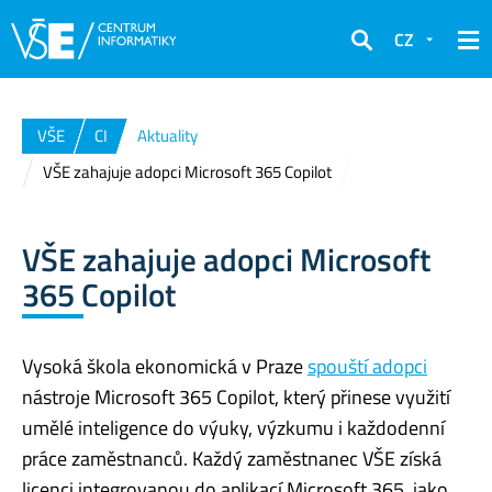
CZ
Hledat
VŠE
CI
Aktuality
VŠE zahajuje adopci Microsoft 365 Copilot
VŠE zahajuje adopci Microsoft
365 Copilot
Vysoká škola ekonomická v Praze
spouští adopci
nástroje Microsoft 365 Copilot, který přinese využití
umělé inteligence do výuky, výzkumu i každodenní
práce zaměstnanců. Každý zaměstnanec VŠE získá
licenci integrovanou do aplikací Microsoft 365, jako