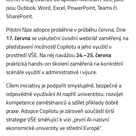
jsou Outlook, Word, Excel, PowerPoint, Teams či
SharePoint.
Pilotní fáze adopce proběhne v průběhu června. Dne
17. června
se uskuteční úvodní webinář zaměřený na
představení možností Copilotu a jeho využití v
prostředí VŠE. Na něj navážou
24.–25. června
praktická hands-on školení zaměřená na konkrétní
scénáře využití v administrativě i výuce.
Cílem iniciativy je podpořit smysluplné, bezpečné a
odpovědné využívání AI napříč univerzitou, rozvíjet
kompetence zaměstnanců a sdílet příklady dobré
praxe. Adopce Copilotu je zároveň součástí širší
strategie VŠE směřující k vizi „první AI‑nativní
ekonomické univerzity ve střední Evropě“.