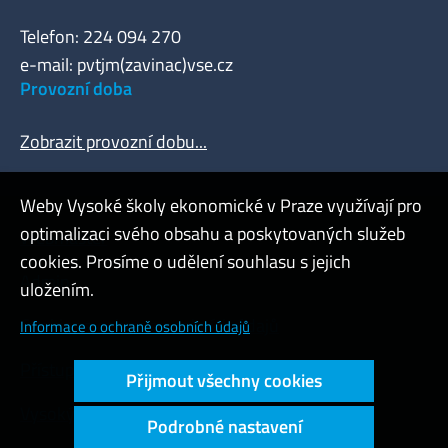
Telefon: 224 094 270
e-mail: pvtjm(zavinac)vse.cz
Provozní doba
Zobrazit provozní dobu...
Weby Vysoké školy ekonomické v Praze využívají pro
optimalizaci svého obsahu a poskytovaných služeb
Webmaster
cookies. Prosíme o udělení souhlasu s jejich
Admin
uložením.
Cookies a ochrana osobních údajů
Informace o ochraně osobních údajů
Přístupnost webu
Přijmout všechny cookies
Vysoký kontrast
Podrobné nastavení