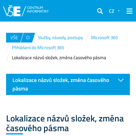
CZ
Hledat
VŠE
CI
Služby, návody, postupy
Microsoft 365
Přihlášení do Microsoft 365
Lokalizace názvů složek, změna časového pásma
Lokalizace názvů složek, změna časového
pásma
Lokalizace názvů složek, změna
časového pásma