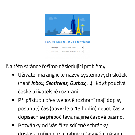
Na této stránce řešíme následující problémy:
Uživatel má anglické názvy systémových složek
(např
Inbox
,
SentItems, Outbox, …
) i když používá
české uživatelské rozhraní.
Při přístupu přes webové rozhraní mají dopisy
posunutý čas (obvykle o 13 hodin) neboť čas v
dopisech se přepočítává na jiné časové pásmo.
Pozvánky od Vás či ze sdílené schránky
dostávají příjemci v chybném časovém pásmu