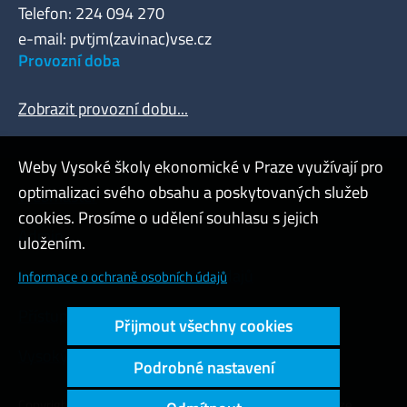
Telefon: 224 094 270
e-mail: pvtjm(zavinac)vse.cz
Provozní doba
Zobrazit provozní dobu...
Weby Vysoké školy ekonomické v Praze využívají pro
optimalizaci svého obsahu a poskytovaných služeb
Webmaster
cookies. Prosíme o udělení souhlasu s jejich
Admin
uložením.
Cookies a ochrana osobních údajů
Informace o ochraně osobních údajů
Přístupnost webu
Přijmout všechny cookies
Vysoký kontrast
Podrobné nastavení
Copyright © 2000 - 2026 Vysoká škola ekonomická v Praze