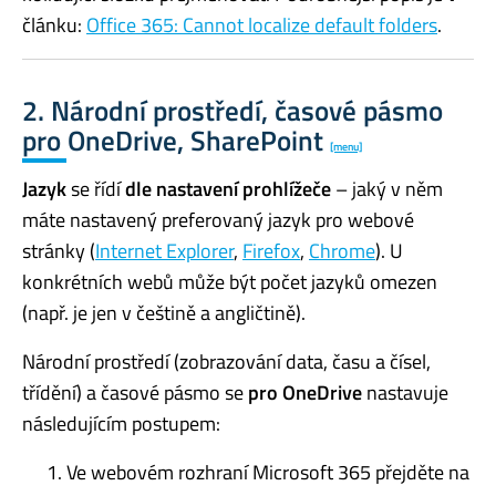
článku:
Office 365: Cannot localize default folders
.
2. Národní prostředí, časové pásmo
pro OneDrive, SharePoint
[menu]
Jazyk
se řídí
dle nastavení prohlížeče
– jaký v něm
máte nastavený preferovaný jazyk pro webové
stránky (
Internet Explorer
,
Firefox
,
Chrome
). U
konkrétních webů může být počet jazyků omezen
(např. je jen v češtině a angličtině).
Národní prostředí (zobrazování data, času a čísel,
třídění) a časové pásmo se
pro OneDrive
nastavuje
následujícím postupem:
Ve webovém rozhraní Microsoft 365 přejděte na