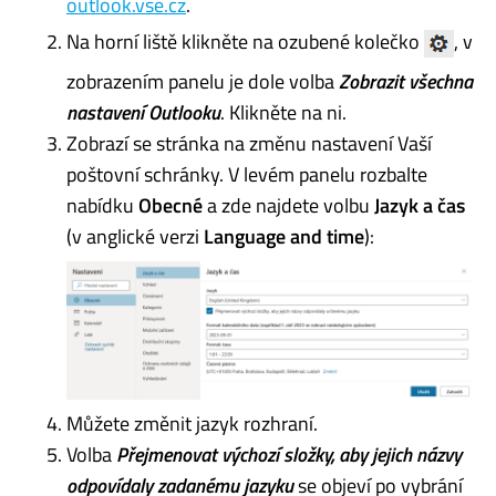
outlook.vse.cz
.
Na horní liště klikněte na ozubené kolečko
, v
zobrazením panelu je dole volba
Zobrazit všechna
nastavení Outlooku
. Klikněte na ni.
Zobrazí se stránka na změnu nastavení Vaší
poštovní schránky. V levém panelu rozbalte
nabídku
Obecné
a zde najdete volbu
Jazyk a čas
(v anglické verzi
Language and time
):
Můžete změnit jazyk rozhraní.
Volba
Přejmenovat výchozí složky, aby jejich názvy
odpovídaly zadanému jazyku
se objeví po vybrání