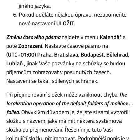
jiného jazyka.
Pokud uděláte nějakou úpravu, nezapomeňte
nové nastavení
ULOŽIT
.
Změnu časového pásma
najdete v menu
Kalendář
a
poté
Zobrazení
. Nastavte časové pásmo na
(UTC+01:00) Praha, Bratislava, Budapešť, Bělehrad,
Lublaň
, jinak Vaše pozvánky na schůzky se budou
příjemcům zobrazovat v posunutých časech.
Nastavení se týká i sdílených schránek.
Při přejmenování složek může vzniknout chyba
The
localization operation of the default folders of mailbox …
failed
. Obvyklým důvodem je, že jste si sami vytvořili
složku s názvem, jaký má mít některá systémová
složka po přejmenování. Řešením je tuto Vaši
kolidující složku přejmenovat. Podrobnější popis je v