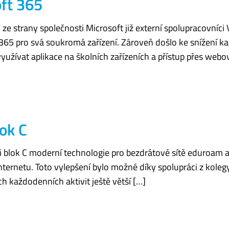
ft 365
 strany společnosti Microsoft již externí spolupracovníci
365 pro svá soukromá zařízení. Zároveň došlo ke snížení kap
užívat aplikace na školních zařízeních a přístup přes webo
lok C
i blok C moderní technologie pro bezdrátové sítě eduroam a 
k internetu. Toto vylepšení bylo možné díky spolupráci z kole
h každodenních aktivit ještě větší […]