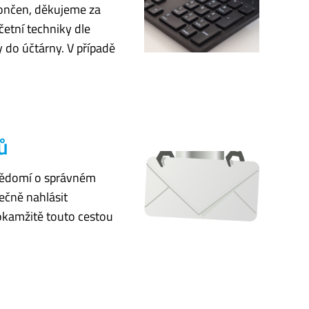
končen, děkujeme za
etní techniky dle
 do účtárny. V případě
ů
ovědomí o správném
ečně nahlásit
 okamžitě touto cestou