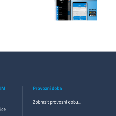
 JM
Provozní doba
Zobrazit provozní dobu...
ice