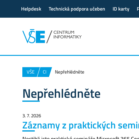
Helpdesk
Technická podpora učeben
ID karty
VŠE
CI
Nepřehlédněte
Nepřehlédněte
3. 7. 2026
Záznamy z praktických semin
Nestihli jste praktické semináře Microsoft 365 Cop