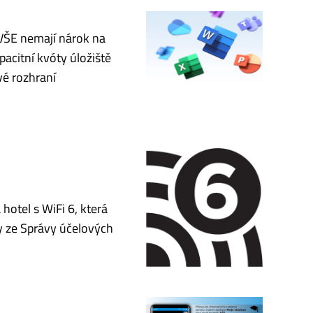
 VŠE nemají nárok na
acitní kvóty úložiště
vé rozhraní
hotel s WiFi 6, která
gy ze Správy účelových