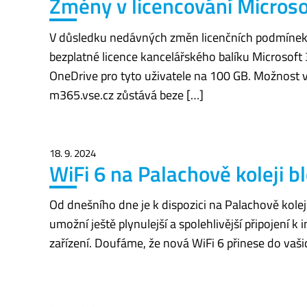
Změny v licencování Microso
V důsledku nedávných změn licenčních podmínek ze
bezplatné licence kancelářského balíku Microsoft 
OneDrive pro tyto uživatele na 100 GB. Možnost vy
m365.vse.cz zůstává beze […]
18. 9. 2024
WiFi 6 na Palachově koleji b
Od dnešního dne je k dispozici na Palachově kolej
umožní ještě plynulejší a spolehlivější připojení 
zařízení. Doufáme, že nová WiFi 6 přinese do vašic