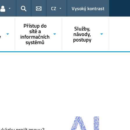
CZ
Vysoký kontrast
Odkazy pro uživatele
Hledat
Přístup do
Služby,
sítě a
návody,
y
informačních
postupy
systémů
 ukázky projít znovu?