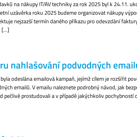
davků na nákupy IT/AV techniky za rok 2025 byl k 24.11. u
četní uzávěrka roku 2025 budeme organizovat nákupy výpoč
uje nejzazší termín daného příkazu pro odevzdání faktury
 […]
ru nahlašování podvodných email
 byla odeslána emailová kampaň, jejímž cílem je rozšířit p
ných emailů. V emailu naleznete podrobný návod, jak bezp
 pečlivě prostudovali a v případě jakýchkoliv pochybností