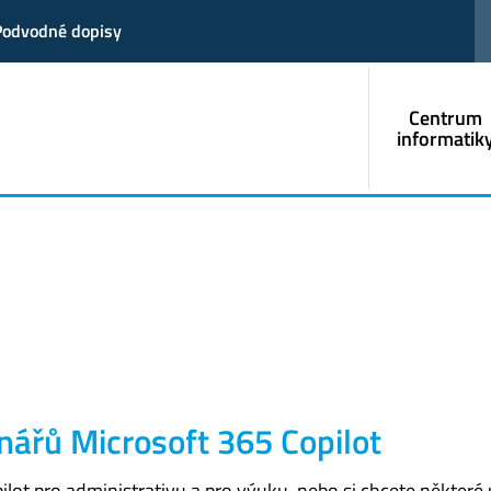
Podvodné dopisy
Centrum
informatik
ářů Microsoft 365 Copilot
ilot pro administrativu a pro výuku, nebo si chcete některé