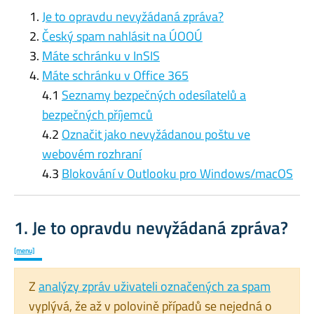
Je to opravdu nevyžádaná zpráva?
Český spam nahlásit na ÚOOÚ
Máte schránku v InSIS
Máte schránku v Office 365
4.1
Seznamy bezpečných odesílatelů a
bezpečných příjemců
4.2
Označit jako nevyžádanou poštu ve
webovém rozhraní
4.3
Blokování v Outlooku pro Windows/macOS
1. Je to opravdu nevyžádaná zpráva?
[menu]
Z
analýzy zpráv uživateli označených za spam
vyplývá, že až v polovině případů se nejedná o