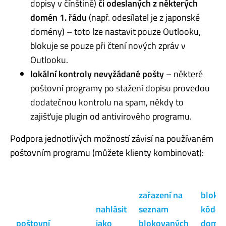
dopisy v čínštině)
či odeslaných z některých
domén 1. řádu
(např. odesílatel je z japonské
domény) – toto lze nastavit pouze Outlooku,
blokuje se pouze při čtení nových zpráv v
Outlooku.
lokální kontroly nevyžádané pošty
– některé
poštovní programy po stažení dopisu provedou
dodatečnou kontrolu na spam, někdy to
zajišťuje plugin od antivirového programu.
Podpora jednotlivých možností závisí na používaném
poštovním programu (můžete klienty kombinovat):
zařazení na
bloko
nahlásit
seznam
kódov
poštovní
jako
blokovaných
domé