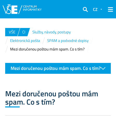
CZ
Hledat
VŠE
CI
Služby, návody, postupy
Elektronická pošta
SPAM a podvodné dopisy
Mezi doručenou poštou mám spam. Co s tím?
Mezi doručenou poštou mám spam. Co s tím?
Mezi doručenou poštou mám
spam. Co s tím?