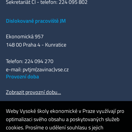
Sekretariát CI - telefon: 224 095 802
Dislokované pracoviště JM
Ekonomická 957
148 00 Praha 4 - Kunratice
Telefon: 224 094 270
e-mail: pvtjm(zavinac)vse.cz
Provozní doba
Zobrazit provozní dobu...
Weby Vysoké školy ekonomické v Praze využívají pro
optimalizaci svého obsahu a poskytovaných služeb
Webmaster
cookies. Prosíme o udělení souhlasu s jejich