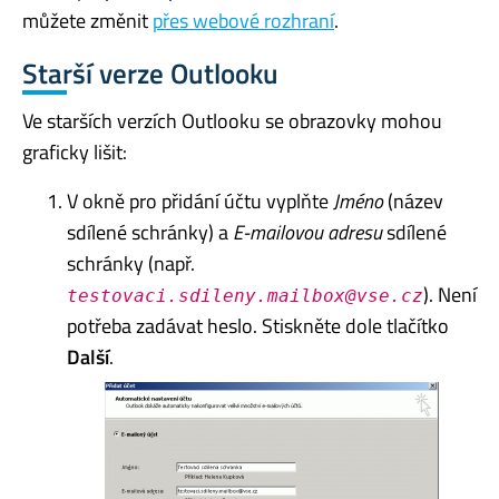
můžete změnit
přes webové rozhraní
.
Starší verze Outlooku
Ve starších verzích Outlooku se obrazovky mohou
graficky lišit:
V okně pro přidání účtu vyplňte
Jméno
(název
sdílené schránky) a
E-mailovou adresu
sdílené
schránky (např.
). Není
testovaci.sdileny.mailbox@vse.cz
potřeba zadávat heslo. Stiskněte dole tlačítko
Další
.